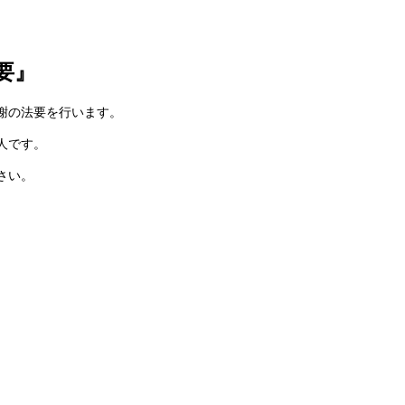
要』
謝の法要を行います。
人です。
さい。