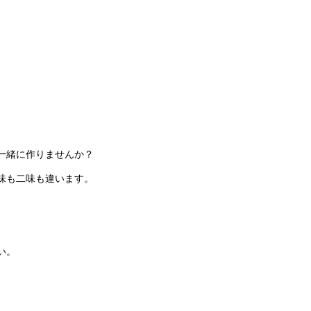
一緒に作りませんか？
味も二味も違います。
い。