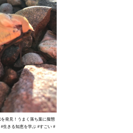
ら、蛾を発見！うまく落ち葉に擬態
#生きる知恵を学ぶ #すごい #