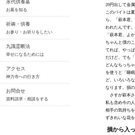
永代供養墓
20円出して金
お墓を知る
このバイトは夏
ら、「萩本君、
祈祷・供養
われたんです。
お参り・お祈りをしたい
「萩本君、よか
ちゃんと僕のこ
九識霊断法
てれば、やっぱ
幸せになるためには
だけど。でも「
どんなちっちゃ
アクセス
を使うと「睡眠
神力寺への行き方
ど、いろいろな
なります。損の
お問合せ
さすが萩本さ
資料請求・相談をする
私も含め今の人
相手の気持ちを
ずきれいな花を
損から入っ