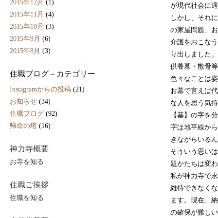
2015年12月
(1)
が現代社会に適
2015年11月
(4)
しかし、それに
2015年10月
(3)
の家屋問題、お
2015年9月
(6)
介護をおこなう
2015年8月
(3)
り出しました。
供養墓・散骨等
住職ブログ – カテゴリー
色々なことは姿
Instagramからの投稿
(21)
お墓で言えば代
お知らせ
(34)
な人を思う気持
住職ブログ
(92)
【墓】の字を分
帰命の塔
(16)
字は地平線から
きながらいるん
神力寺概要
そういう思いは
お寺を知る
題かたちは変わ
私が神力寺で永
住職ご挨拶
維持できなくな
住職を知る
ます。現在、納
の確保が難しい