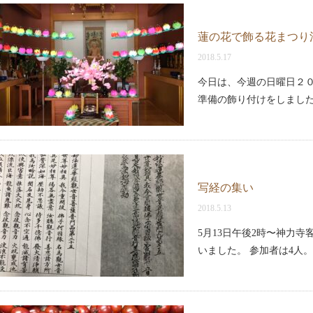
蓮の花で飾る花まつり
2018.5.17
今日は、今週の日曜日２
準備の飾り付けをしました
写経の集い
2018.5.13
5月13日午後2時〜神力
いました。 参加者は4人