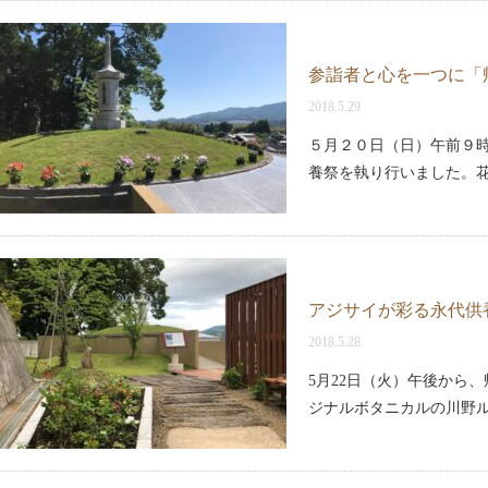
参詣者と心を一つに「
2018.5.29
５月２０日（日）午前９
養祭を執り行いました。
アジサイが彩る永代供
2018.5.28
5月22日（火）午後から
ジナルボタニカルの川野