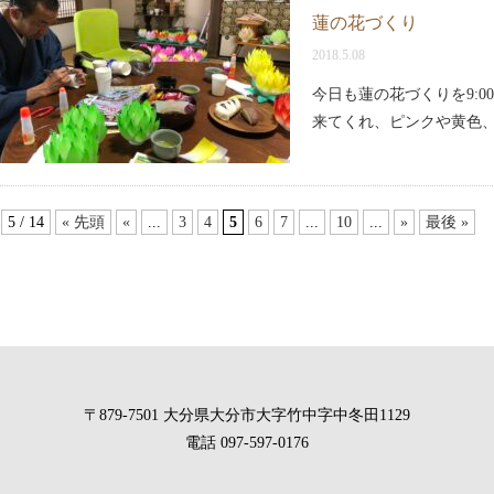
蓮の花づくり
2018.5.08
今日も蓮の花づくりを9:0
来てくれ、ピンクや黄色
5 / 14
« 先頭
«
...
3
4
5
6
7
...
10
...
»
最後 »
〒879-7501 大分県大分市大字竹中字中冬田1129
電話 097-597-0176