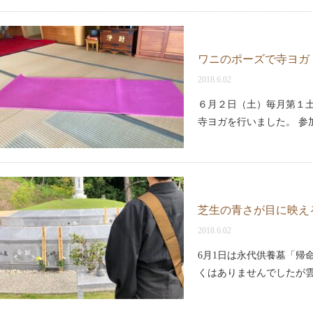
ワニのポーズで寺ヨガ
2018.6.02
６月２日（土）毎月第１土
寺ヨガを行いました。 参
芝生の青さが目に映え
2018.6.02
6月1日は永代供養墓「帰
くはありませんでしたが