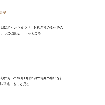
法要
０日に迫った花まつり お釈迦様の誕生祭の
。 お釈迦様が…もっと見る
寺客殿において毎月13日恒例の写経の集いを行
。法華経…もっと見る