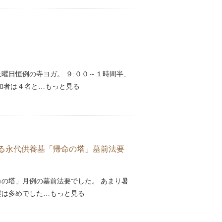
曜日恒例の寺ヨガ。 ９:００～１時間半、
加者は４名と…もっと見る
る永代供養墓「帰命の塔」墓前法要
命の塔」月例の墓前法要でした。 あまり暑
雲は多めでした…もっと見る